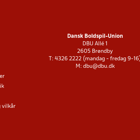
Dansk Boldspil-Union
DBU Allé 1
2605 Brøndby
T: 4326 2222 (mandag - fredag 9-16
M:
dbu@dbu.dk
ger
ik
 vilkår