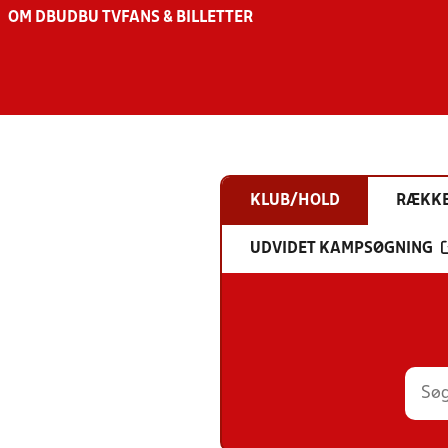
OM DBU
DBU TV
FANS & BILLETTER
KLUB/HOLD
RÆKK
UDVIDET KAMPSØGNING