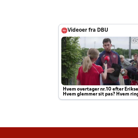
Videoer fra DBU
05
Hvem overtager nr.10 efter Eriks
Hvem glemmer sit pas? Hvem rin
Joachim altid til efter kampe?