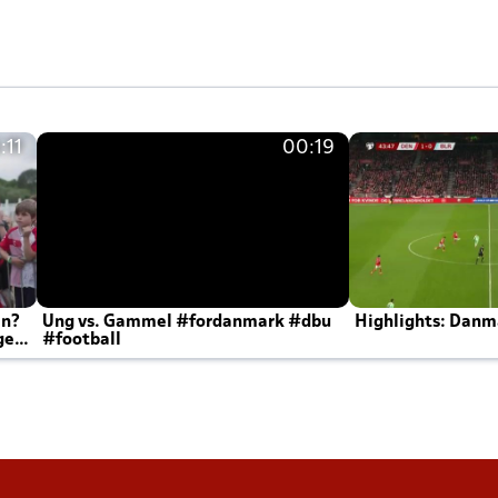
:11
00:19
en?
Ung vs. Gammel #fordanmark #dbu
Highlights: Danma
ger
#football