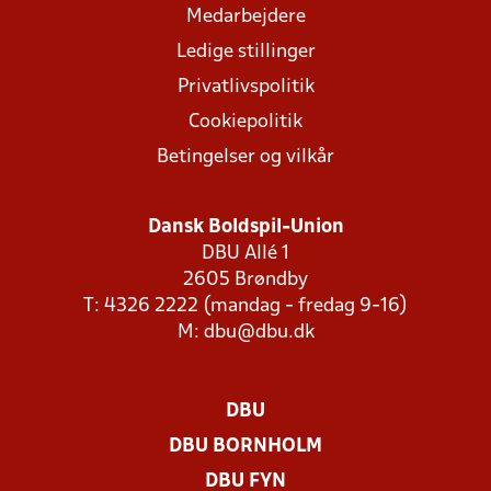
Medarbejdere
Ledige stillinger
Privatlivspolitik
Cookiepolitik
Betingelser og vilkår
Dansk Boldspil-Union
DBU Allé 1
2605 Brøndby
T: 4326 2222 (mandag - fredag 9-16)
M:
dbu@dbu.dk
DBU
DBU BORNHOLM
DBU FYN