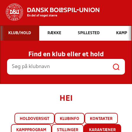
Hvad vil du søge efter?
KLUB/HOLD
RÆKKE
SPILLESTED
KAMP
INDHOLD OG NYHEDER
Find en klub eller et hold
STILLINGER, RESULTATER, KLUBBER OG
HOLD
HEI
HOLDOVERSIGT
KLUBINFO
KONTAKTER
KAMPPROGRAM
STILLINGER
KARANTÆNER