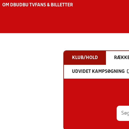
OM DBU
DBU TV
FANS & BILLETTER
KLUB/HOLD
RÆKK
UDVIDET KAMPSØGNING