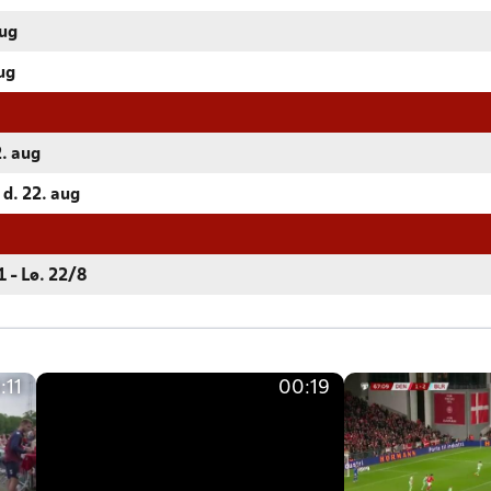
aug
aug
2. aug
 d. 22. aug
 - Lø. 22/8
:11
00:19