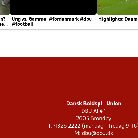
en?
Ung vs. Gammel #fordanmark #dbu
Highlights: Danma
ger
#football
Dansk Boldspil-Union
DBU Allé 1
2605 Brøndby
T: 4326 2222 (mandag - fredag 9-16
M:
dbu@dbu.dk