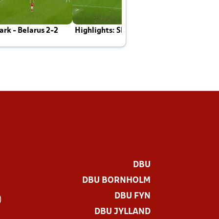
rk - Belarus 2-2
Highlights: Skotland - Danmark 4-2
J
E
DBU
DBU BORNHOLM
DBU FYN
)
DBU JYLLAND