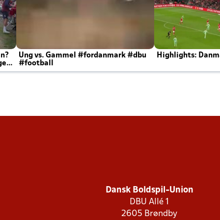
en?
Ung vs. Gammel #fordanmark #dbu
Highlights: Danma
ger
#football
Dansk Boldspil-Union
DBU Allé 1
2605 Brøndby