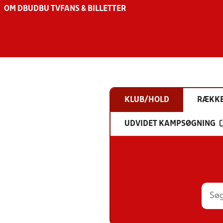
OM DBU
DBU TV
FANS & BILLETTER
KLUB/HOLD
RÆKK
UDVIDET KAMPSØGNING