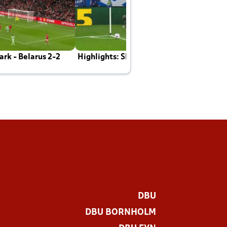
rk - Belarus 2-2
Highlights: Skotland - Danmark 4-2
J
E
DBU
DBU BORNHOLM