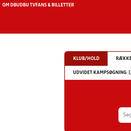
OM DBU
DBU TV
FANS & BILLETTER
KLUB/HOLD
RÆKK
UDVIDET KAMPSØGNING