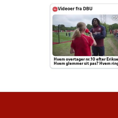
Videoer fra DBU
05
Hvem overtager nr.10 efter Eriks
Hvem glemmer sit pas? Hvem rin
Joachim altid til efter kampe?