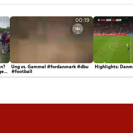
:11
00:19
en?
Ung vs. Gammel #fordanmark #dbu
Highlights: Danma
ger
#football