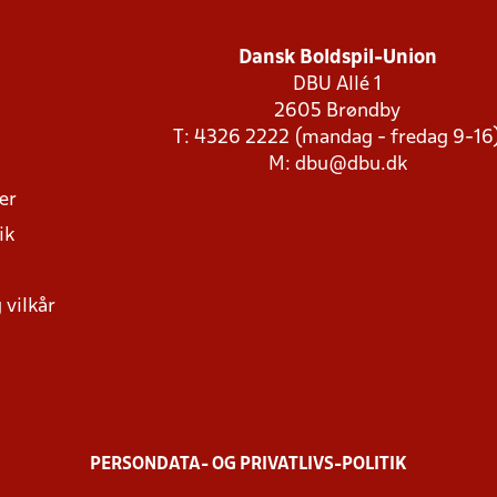
Dansk Boldspil-Union
DBU Allé 1
2605 Brøndby
T: 4326 2222 (mandag - fredag 9-16
M:
dbu@dbu.dk
ger
ik
 vilkår
PERSONDATA- OG PRIVATLIVS-POLITIK