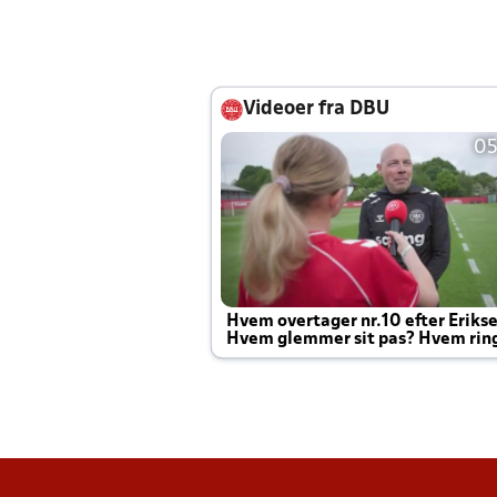
Videoer fra DBU
05
Hvem overtager nr.10 efter Eriks
Hvem glemmer sit pas? Hvem rin
Joachim altid til efter kampe?