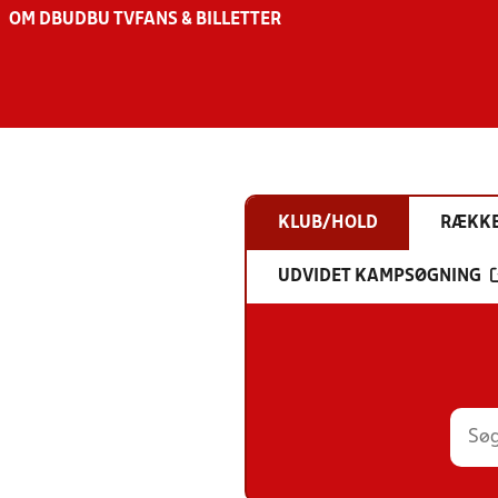
OM DBU
DBU TV
FANS & BILLETTER
KLUB/HOLD
RÆKK
UDVIDET KAMPSØGNING