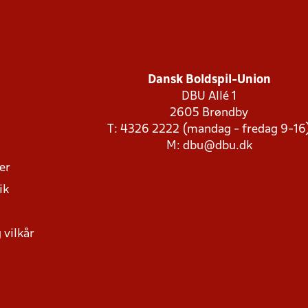
Dansk Boldspil-Union
DBU Allé 1
2605 Brøndby
T: 4326 2222 (mandag - fredag 9-16
M:
dbu@dbu.dk
ger
ik
 vilkår