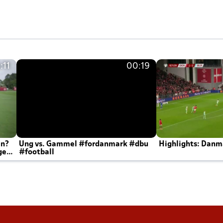
:11
00:19
en?
Ung vs. Gammel #fordanmark #dbu
Highlights: Danma
ger
#football