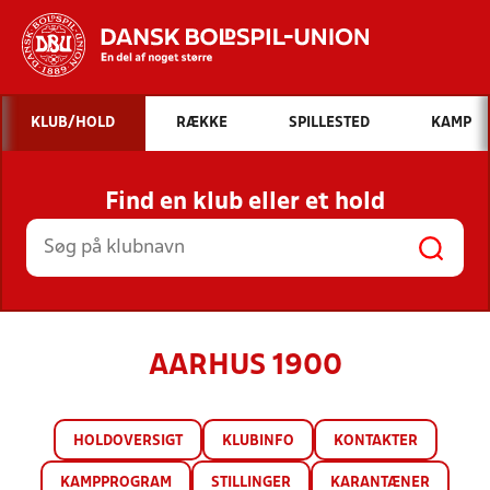
Hvad vil du søge efter?
KLUB/HOLD
RÆKKE
SPILLESTED
KAMP
INDHOLD OG NYHEDER
Find en klub eller et hold
STILLINGER, RESULTATER, KLUBBER OG
HOLD
AARHUS 1900
HOLDOVERSIGT
KLUBINFO
KONTAKTER
KAMPPROGRAM
STILLINGER
KARANTÆNER