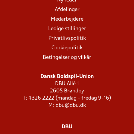
Nyheder
Afdelinger
Medarbejdere
Ledige stillinger
Privatlivspolitik
Cookiepolitik
Betingelser og vilkår
Dansk Boldspil-Union
DBU Allé 1
2605 Brøndby
T: 4326 2222 (mandag - fredag 9-16)
M:
dbu@dbu.dk
DBU