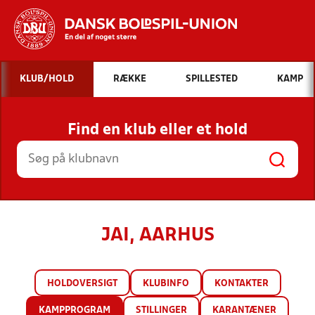
Hvad vil du søge efter?
KLUB/HOLD
RÆKKE
SPILLESTED
KAMP
INDHOLD OG NYHEDER
Find en klub eller et hold
STILLINGER, RESULTATER, KLUBBER OG
HOLD
JAI, AARHUS
HOLDOVERSIGT
KLUBINFO
KONTAKTER
KAMPPROGRAM
STILLINGER
KARANTÆNER