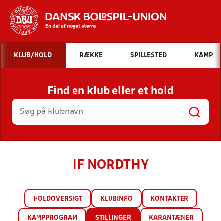
Hvad vil du søge efter?
KLUB/HOLD
RÆKKE
SPILLESTED
KAMP
INDHOLD OG NYHEDER
Find en klub eller et hold
STILLINGER, RESULTATER, KLUBBER OG
HOLD
IF NORDTHY
HOLDOVERSIGT
KLUBINFO
KONTAKTER
KAMPPROGRAM
STILLINGER
KARANTÆNER