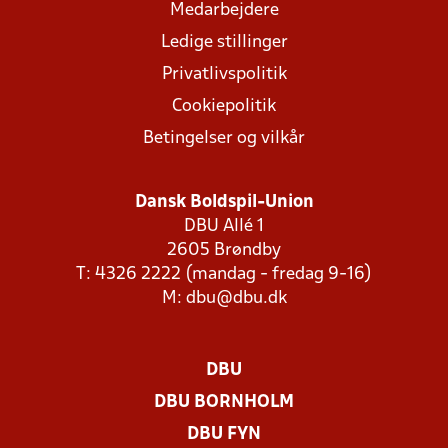
Medarbejdere
Ledige stillinger
Privatlivspolitik
Cookiepolitik
Betingelser og vilkår
Dansk Boldspil-Union
DBU Allé 1
2605 Brøndby
T: 4326 2222 (mandag - fredag 9-16)
M:
dbu@dbu.dk
DBU
DBU BORNHOLM
DBU FYN