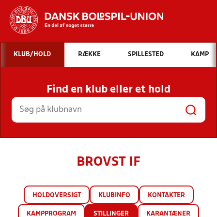
Hvad vil du søge efter?
KLUB/HOLD
RÆKKE
SPILLESTED
KAMP
INDHOLD OG NYHEDER
Find en klub eller et hold
STILLINGER, RESULTATER, KLUBBER OG
HOLD
BROVST IF
HOLDOVERSIGT
KLUBINFO
KONTAKTER
KAMPPROGRAM
STILLINGER
KARANTÆNER