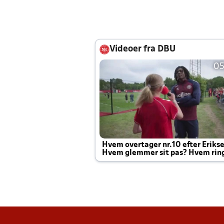
Videoer fra DBU
05
Hvem overtager nr.10 efter Eriks
Hvem glemmer sit pas? Hvem rin
Joachim altid til efter kampe?