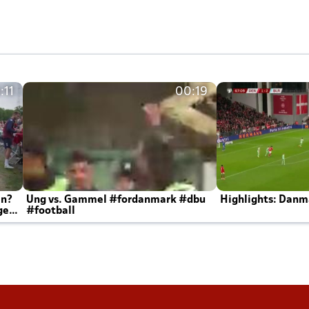
:11
00:19
en?
Ung vs. Gammel #fordanmark #dbu
Highlights: Danma
ger
#football