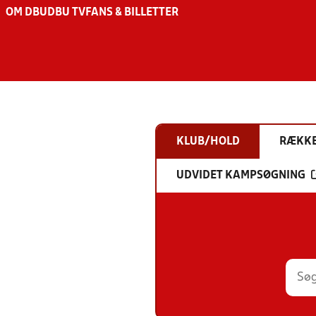
OM DBU
DBU TV
FANS & BILLETTER
KLUB/HOLD
RÆKK
UDVIDET KAMPSØGNING