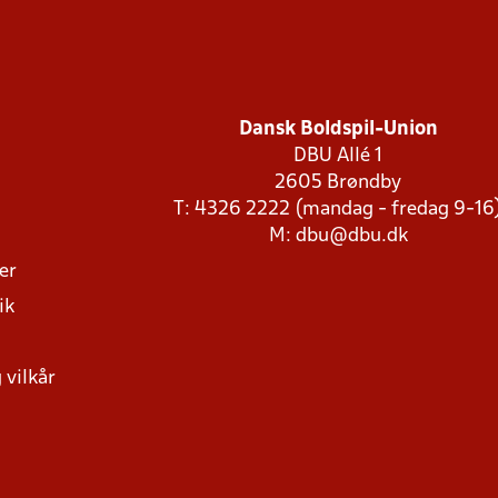
Dansk Boldspil-Union
DBU Allé 1
2605 Brøndby
T: 4326 2222 (mandag - fredag 9-16
M:
dbu@dbu.dk
ger
ik
 vilkår