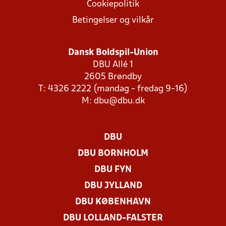
Cookiepolitik
Betingelser og vilkår
Dansk Boldspil-Union
DBU Allé 1
2605 Brøndby
T: 4326 2222 (mandag - fredag 9-16)
M:
dbu@dbu.dk
DBU
DBU BORNHOLM
DBU FYN
DBU JYLLAND
DBU KØBENHAVN
DBU LOLLAND-FALSTER