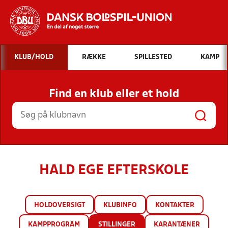
Hvad vil du søge efter?
KLUB/HOLD
RÆKKE
SPILLESTED
KAMP
INDHOLD OG NYHEDER
Find en klub eller et hold
STILLINGER, RESULTATER, KLUBBER OG
HOLD
HALD EGE EFTERSKOLE
HOLDOVERSIGT
KLUBINFO
KONTAKTER
KAMPPROGRAM
STILLINGER
KARANTÆNER