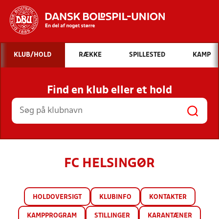
Hvad vil du søge efter?
KLUB/HOLD
RÆKKE
SPILLESTED
KAMP
INDHOLD OG NYHEDER
Find en klub eller et hold
STILLINGER, RESULTATER, KLUBBER OG
HOLD
FC HELSINGØR
HOLDOVERSIGT
KLUBINFO
KONTAKTER
KAMPPROGRAM
STILLINGER
KARANTÆNER