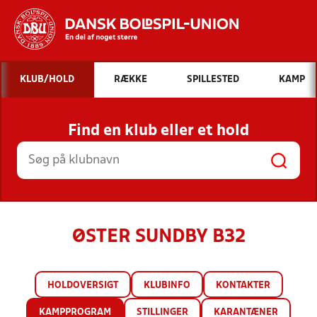
Hvad vil du søge efter?
KLUB/HOLD
RÆKKE
SPILLESTED
KAMP
INDHOLD OG NYHEDER
Find en klub eller et hold
STILLINGER, RESULTATER, KLUBBER OG
HOLD
ØSTER SUNDBY B32
HOLDOVERSIGT
KLUBINFO
KONTAKTER
KAMPPROGRAM
STILLINGER
KARANTÆNER