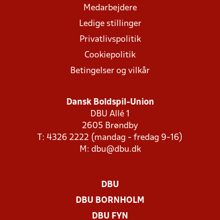
Medarbejdere
Ledige stillinger
Privatlivspolitik
Cookiepolitik
Betingelser og vilkår
Dansk Boldspil-Union
DBU Allé 1
2605 Brøndby
T: 4326 2222 (mandag - fredag 9-16)
M:
dbu@dbu.dk
DBU
DBU BORNHOLM
DBU FYN