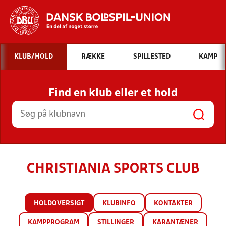
Hvad vil du søge efter?
KLUB/HOLD
RÆKKE
SPILLESTED
KAMP
INDHOLD OG NYHEDER
Find en klub eller et hold
STILLINGER, RESULTATER, KLUBBER OG
HOLD
CHRISTIANIA SPORTS CLUB
HOLDOVERSIGT
KLUBINFO
KONTAKTER
KAMPPROGRAM
STILLINGER
KARANTÆNER