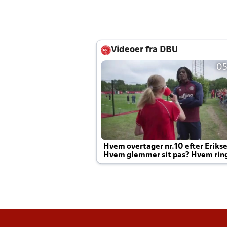
Videoer fra DBU
05
Hvem overtager nr.10 efter Eriks
Hvem glemmer sit pas? Hvem rin
Joachim altid til efter kampe?