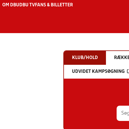
OM DBU
DBU TV
FANS & BILLETTER
KLUB/HOLD
RÆKK
UDVIDET KAMPSØGNING