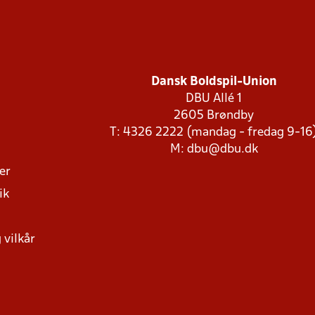
Dansk Boldspil-Union
DBU Allé 1
2605 Brøndby
T: 4326 2222 (mandag - fredag 9-16
M:
dbu@dbu.dk
ger
ik
 vilkår