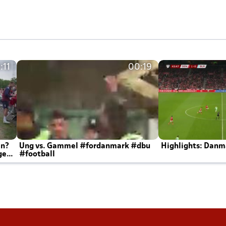
:11
00:19
en?
Ung vs. Gammel #fordanmark #dbu
Highlights: Danma
ger
#football