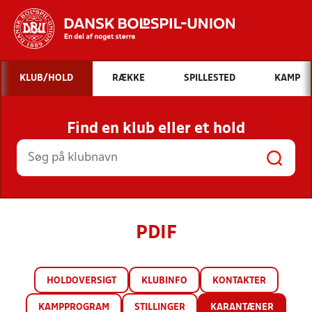
Hvad vil du søge efter?
KLUB/HOLD
RÆKKE
SPILLESTED
KAMP
INDHOLD OG NYHEDER
Find en klub eller et hold
STILLINGER, RESULTATER, KLUBBER OG
HOLD
PDIF
HOLDOVERSIGT
KLUBINFO
KONTAKTER
KAMPPROGRAM
STILLINGER
KARANTÆNER