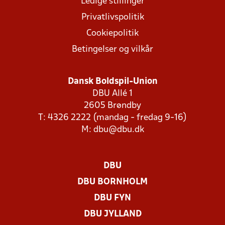
Ledige stillinger
Privatlivspolitik
Cookiepolitik
Betingelser og vilkår
Dansk Boldspil-Union
DBU Allé 1
2605 Brøndby
T: 4326 2222 (mandag - fredag 9-16)
M:
dbu@dbu.dk
DBU
DBU BORNHOLM
DBU FYN
DBU JYLLAND