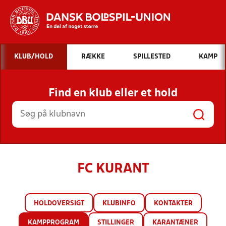
Hvad vil du søge efter?
KLUB/HOLD
RÆKKE
SPILLESTED
KAMP
INDHOLD OG NYHEDER
Find en klub eller et hold
STILLINGER, RESULTATER, KLUBBER OG
HOLD
FC KURANT
HOLDOVERSIGT
KLUBINFO
KONTAKTER
KAMPPROGRAM
STILLINGER
KARANTÆNER