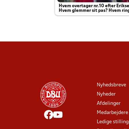
Hvem overtager nr.10 efter Eriks
Hvem glemmer sit pas? Hvem rin
Joachim altid til efter kampe?
Nyhedsbreve
Nyheder
Afdelinger
Medarbejdere
Ledige stillin