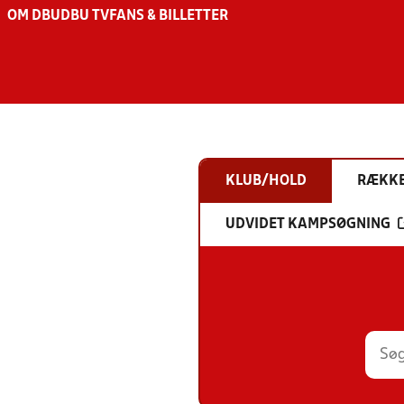
OM DBU
DBU TV
FANS & BILLETTER
KLUB/HOLD
RÆKK
UDVIDET KAMPSØGNING