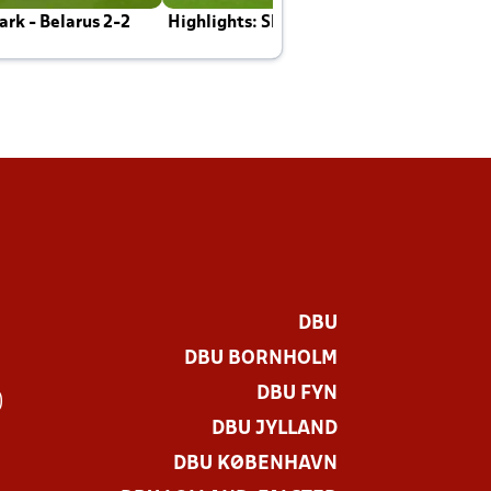
rk - Belarus 2-2
Highlights: Skotland - Danmark 4-2
J
E
DBU
DBU BORNHOLM
DBU FYN
)
DBU JYLLAND
DBU KØBENHAVN