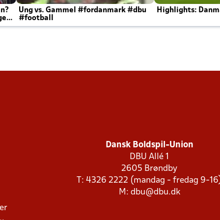
en?
Ung vs. Gammel #fordanmark #dbu
Highlights: Danma
ger
#football
Dansk Boldspil-Union
DBU Allé 1
2605 Brøndby
T: 4326 2222 (mandag - fredag 9-16
M:
dbu@dbu.dk
ger