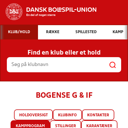
Hvad vil du søge efter?
KLUB/HOLD
RÆKKE
SPILLESTED
KAMP
INDHOLD OG NYHEDER
Find en klub eller et hold
STILLINGER, RESULTATER, KLUBBER OG
HOLD
BOGENSE G & IF
HOLDOVERSIGT
KLUBINFO
KONTAKTER
KAMPPROGRAM
STILLINGER
KARANTÆNER