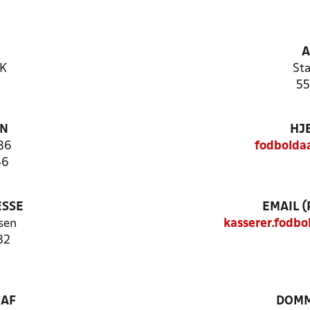
A
BK
Sta
55
ON
HJ
86
fodbolda
56
ESSE
EMAIL 
sen
kasserer.fodb
32
 AF
DOM