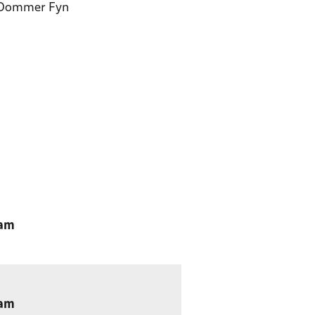
Dommer Fyn
ram
ram