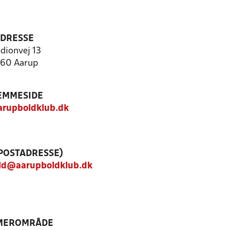
DRESSE
dionvej 13
60 Aarup
EMMESIDE
arupboldklub.dk
(POSTADRESSE)
old@aarupboldklub.dk
MEROMRÅDE