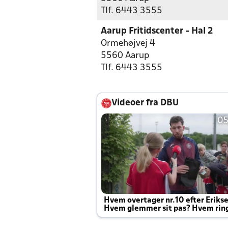
Tlf. 6443 3555
Aarup Fritidscenter - Hal 2
Ormehøjvej 4
5560 Aarup
Tlf. 6443 3555
Videoer fra DBU
05
Hvem overtager nr.10 efter Eriks
Hvem glemmer sit pas? Hvem rin
Joachim altid til efter kampe?