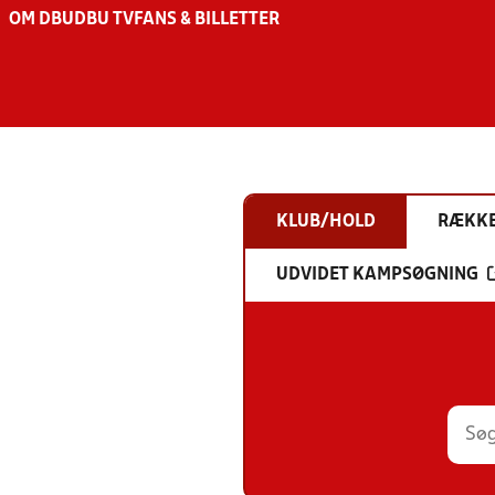
OM DBU
DBU TV
FANS & BILLETTER
KLUB/HOLD
RÆKK
UDVIDET KAMPSØGNING