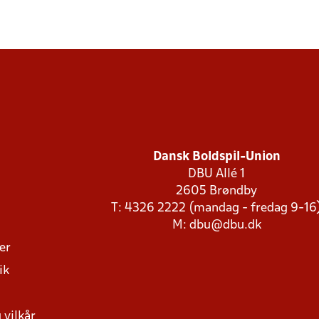
Dansk Boldspil-Union
DBU Allé 1
2605 Brøndby
T: 4326 2222 (mandag - fredag 9-16
M:
dbu@dbu.dk
ger
ik
 vilkår