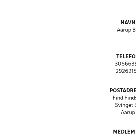
NAVN
Aarup 
TELEF
306663
292621
POSTADR
Find Find
Svinget 
Aarup
MEDLEM