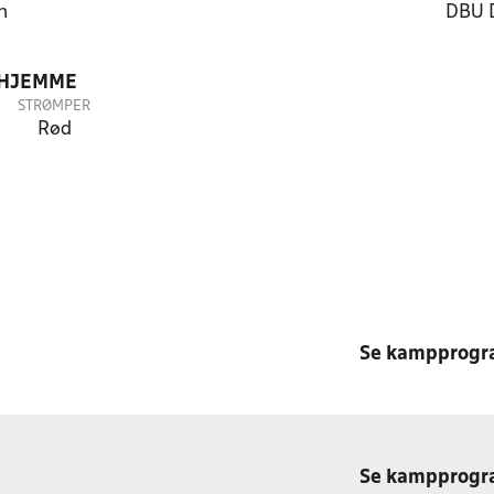
n
DBU 
 HJEMME
STRØMPER
Rød
Se kampprog
Se kampprog