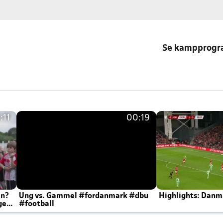
Se kampprog
:11
00:19
en?
Ung vs. Gammel #fordanmark #dbu
Highlights: Danma
ger
#football