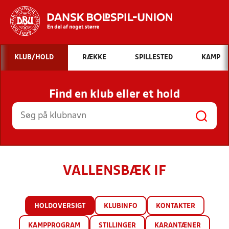
Hvad vil du søge efter?
KLUB/HOLD
RÆKKE
SPILLESTED
KAMP
INDHOLD OG NYHEDER
Find en klub eller et hold
STILLINGER, RESULTATER, KLUBBER OG
HOLD
VALLENSBÆK IF
HOLDOVERSIGT
KLUBINFO
KONTAKTER
KAMPPROGRAM
STILLINGER
KARANTÆNER