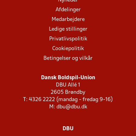
Nyheder
Afdelinger
Medarbejdere
Ledige stillinger
Privatlivspolitik
Cookiepolitik
Betingelser og vilkår
Dansk Boldspil-Union
DBU Allé 1
2605 Brøndby
T: 4326 2222 (mandag - fredag 9-16)
M:
dbu@dbu.dk
DBU