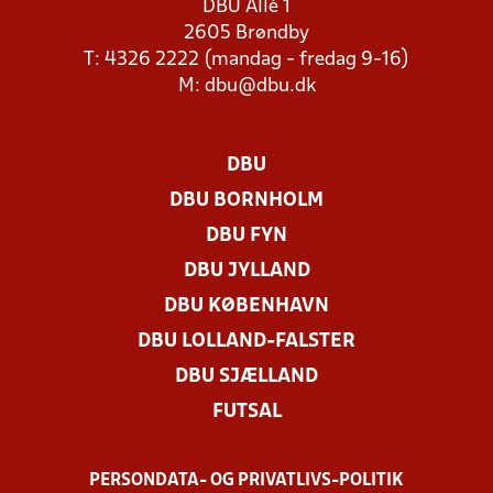
DBU Allé 1
2605 Brøndby
T: 4326 2222 (mandag - fredag 9-16)
M:
dbu@dbu.dk
DBU
DBU BORNHOLM
DBU FYN
DBU JYLLAND
DBU KØBENHAVN
DBU LOLLAND-FALSTER
DBU SJÆLLAND
FUTSAL
PERSONDATA- OG PRIVATLIVS-POLITIK