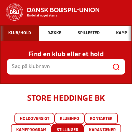
Hvad vil du søge efter?
KLUB/HOLD
RÆKKE
SPILLESTED
KAMP
INDHOLD OG NYHEDER
Find en klub eller et hold
STILLINGER, RESULTATER, KLUBBER OG
HOLD
STORE HEDDINGE BK
HOLDOVERSIGT
KLUBINFO
KONTAKTER
KAMPPROGRAM
STILLINGER
KARANTÆNER