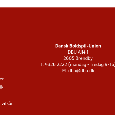
Dansk Boldspil-Union
DBU Allé 1
2605 Brøndby
T: 4326 2222 (mandag - fredag 9-16
M:
dbu@dbu.dk
ger
ik
 vilkår