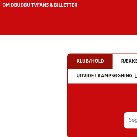
OM DBU
DBU TV
FANS & BILLETTER
KLUB/HOLD
RÆKK
UDVIDET KAMPSØGNING