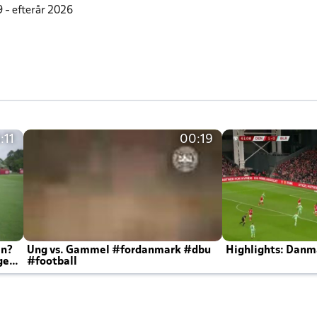
 - efterår 2026
:11
00:19
en?
Ung vs. Gammel #fordanmark #dbu
Highlights: Danma
ger
#football