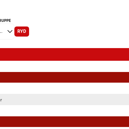
RUPPE
RYD
år