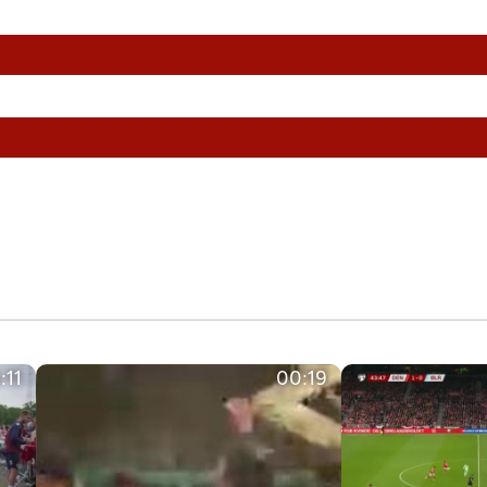
:11
00:19