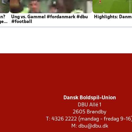
en?
Ung vs. Gammel #fordanmark #dbu
Highlights: Danma
ger
#football
Dansk Boldspil-Union
DBU Allé 1
2605 Brøndby
T: 4326 2222 (mandag - fredag 9-16
M:
dbu@dbu.dk