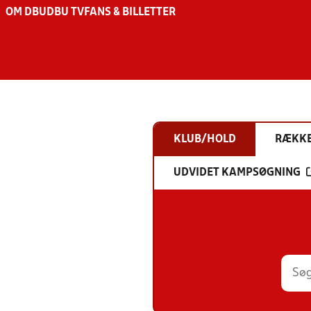
OM DBU
DBU TV
FANS & BILLETTER
KLUB/HOLD
RÆKK
UDVIDET KAMPSØGNING