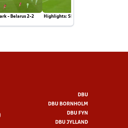
rk - Belarus 2-2
Highlights: Skotland - Danmark 4-2
J
E
DBU
DBU BORNHOLM
DBU FYN
)
DBU JYLLAND