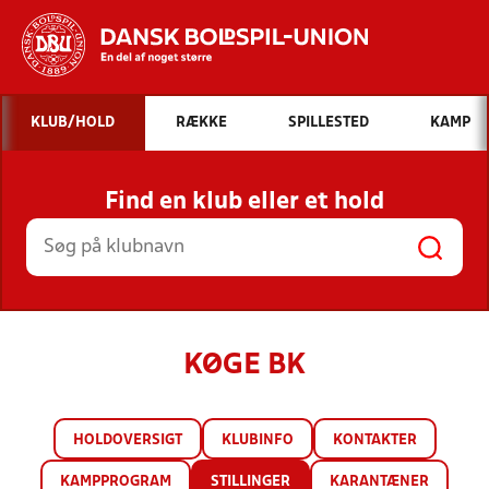
Hvad vil du søge efter?
KLUB/HOLD
RÆKKE
SPILLESTED
KAMP
INDHOLD OG NYHEDER
Find en klub eller et hold
STILLINGER, RESULTATER, KLUBBER OG
HOLD
KØGE BK
HOLDOVERSIGT
KLUBINFO
KONTAKTER
KAMPPROGRAM
STILLINGER
KARANTÆNER