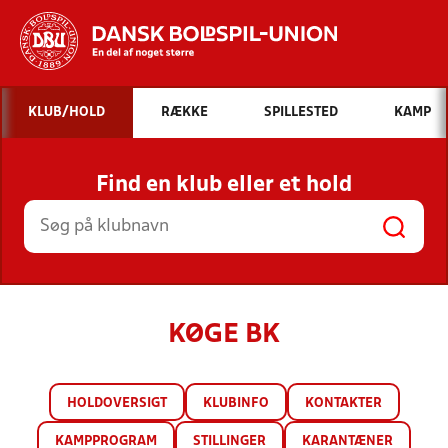
Hvad vil du søge efter?
KLUB/HOLD
RÆKKE
SPILLESTED
KAMP
INDHOLD OG NYHEDER
Find en klub eller et hold
STILLINGER, RESULTATER, KLUBBER OG
HOLD
KØGE BK
HOLDOVERSIGT
KLUBINFO
KONTAKTER
KAMPPROGRAM
STILLINGER
KARANTÆNER