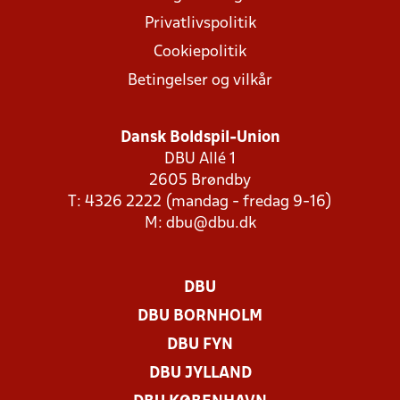
Privatlivspolitik
Cookiepolitik
Betingelser og vilkår
Dansk Boldspil-Union
DBU Allé 1
2605 Brøndby
T: 4326 2222 (mandag - fredag 9-16)
M:
dbu@dbu.dk
DBU
DBU BORNHOLM
DBU FYN
DBU JYLLAND