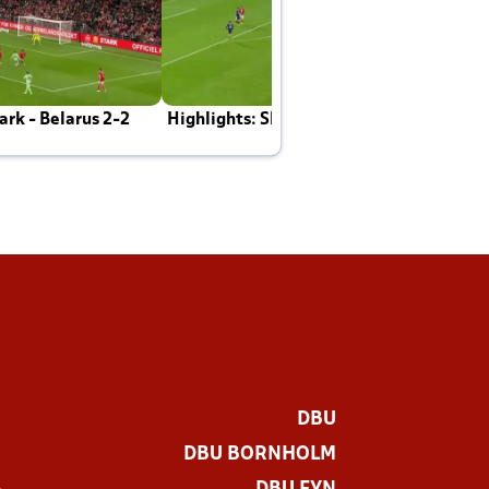
rk - Belarus 2-2
Highlights: Skotland - Danmark 4-2
J
E
DBU
DBU BORNHOLM