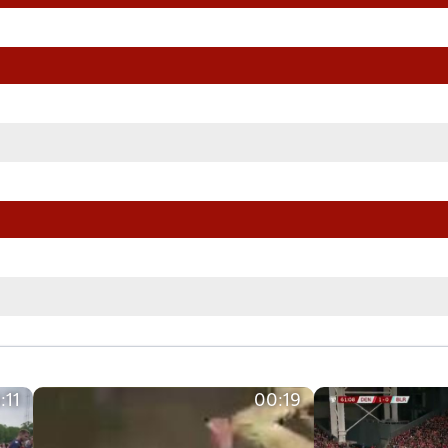
:11
00:19