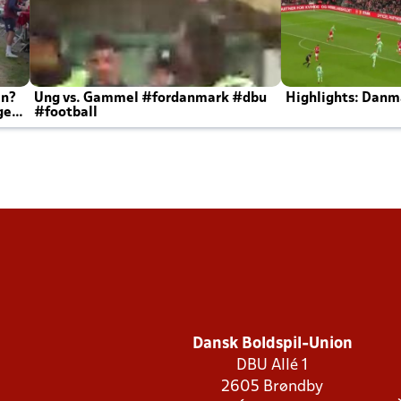
en?
Ung vs. Gammel #fordanmark #dbu
Highlights: Danma
ger
#football
Dansk Boldspil-Union
DBU Allé 1
2605 Brøndby