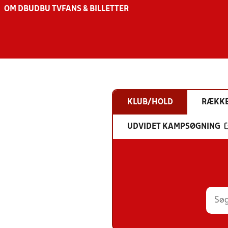
OM DBU
DBU TV
FANS & BILLETTER
KLUB/HOLD
RÆKK
UDVIDET KAMPSØGNING