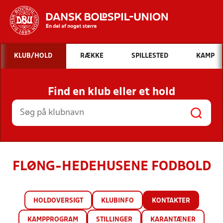
Hvad vil du søge efter?
KLUB/HOLD
RÆKKE
SPILLESTED
KAMP
INDHOLD OG NYHEDER
Find en klub eller et hold
STILLINGER, RESULTATER, KLUBBER OG
HOLD
FLØNG-HEDEHUSENE FODBOLD
HOLDOVERSIGT
KLUBINFO
KONTAKTER
KAMPPROGRAM
STILLINGER
KARANTÆNER