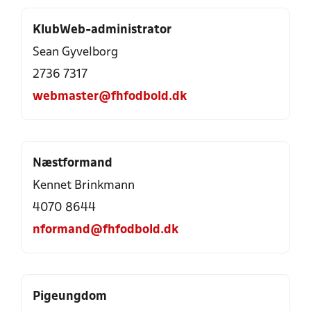
KlubWeb-administrator
Sean Gyvelborg
2736 7317
webmaster@fhfodbold.dk
Næstformand
Kennet Brinkmann
4070 8644
nformand@fhfodbold.dk
Pigeungdom