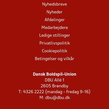
Nyhedsbreve
Nyheder
Afdelinger
Medarbejdere
Ledige stillinger
Privatlivspolitik
Cookiepolitik
Betingelser og vilkår
Dansk Boldspil-Union
DBU Allé 1
2605 Brøndby
T: 4326 2222 (mandag - fredag 9-16)
M:
dbu@dbu.dk