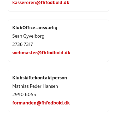
kassereren@fhfodbold.dk
KlubOffice-ansvarlig
Sean Gyvelborg
2736 7317
webmaster@fhfodbold.dk
Klubskiftekontaktperson
Mathias Peder Hansen
2940 6055
formanden@fhfodbold.dk