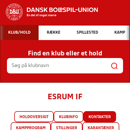
Hvad vil du søge efter?
KLUB/HOLD
RÆKKE
SPILLESTED
KAMP
INDHOLD OG NYHEDER
Find en klub eller et hold
STILLINGER, RESULTATER, KLUBBER OG
HOLD
ESRUM IF
HOLDOVERSIGT
KLUBINFO
KONTAKTER
KAMPPROGRAM
STILLINGER
KARANTÆNER