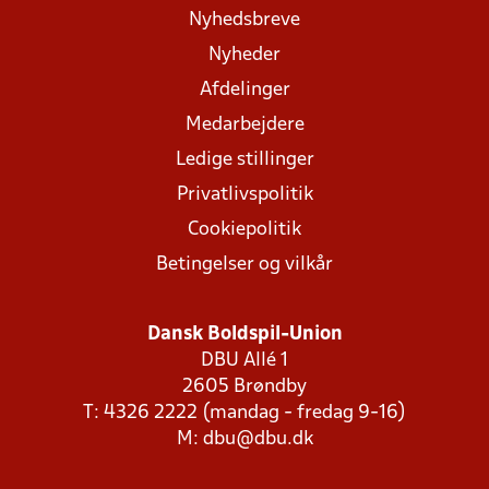
Nyhedsbreve
Nyheder
Afdelinger
Medarbejdere
Ledige stillinger
Privatlivspolitik
Cookiepolitik
Betingelser og vilkår
Dansk Boldspil-Union
DBU Allé 1
2605 Brøndby
T: 4326 2222 (mandag - fredag 9-16)
M:
dbu@dbu.dk