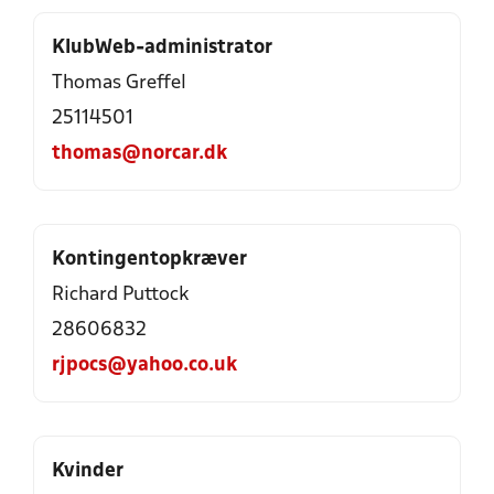
KlubWeb-administrator
Thomas Greffel
25114501
thomas@norcar.dk
Kontingentopkræver
Richard Puttock
28606832
rjpocs@yahoo.co.uk
Kvinder