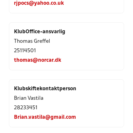
rjpocs@yahoo.co.uk
KlubOffice-ansvarlig
Thomas Greffel
25114501
thomas@norcar.dk
Klubskiftekontaktperson
Brian Vastila
28233451
Brian.vastila@gmail.com