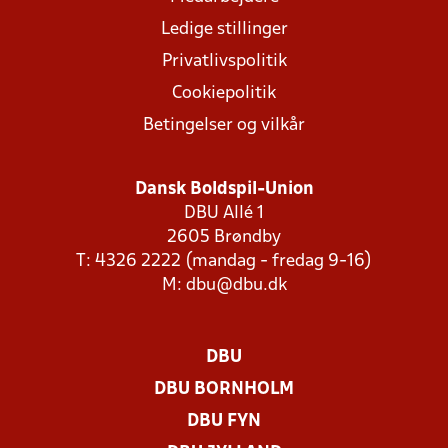
Ledige stillinger
Privatlivspolitik
Cookiepolitik
Betingelser og vilkår
Dansk Boldspil-Union
DBU Allé 1
2605 Brøndby
T: 4326 2222 (mandag - fredag 9-16)
M:
dbu@dbu.dk
DBU
DBU BORNHOLM
DBU FYN