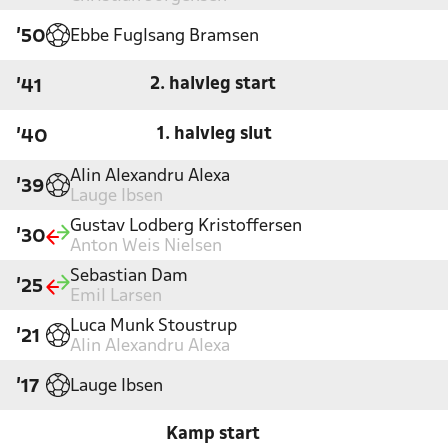
Ebbe Fuglsang Bramsen
'50
2. halvleg start
'41
1. halvleg slut
'40
Alin Alexandru Alexa
'39
Lauge Ibsen
Gustav Lodberg Kristoffersen
'30
Anton Weis Nielsen
Sebastian Dam
'25
Emil Larsen
Luca Munk Stoustrup
'21
Alin Alexandru Alexa
Lauge Ibsen
'17
Kamp start