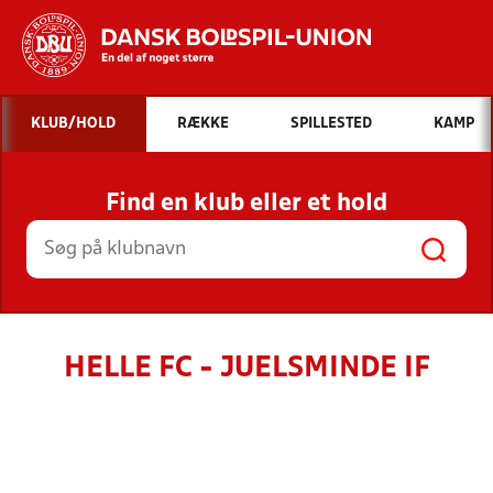
Hvad vil du søge efter?
KLUB/HOLD
RÆKKE
SPILLESTED
KAMP
INDHOLD OG NYHEDER
Find en klub eller et hold
STILLINGER, RESULTATER, KLUBBER OG
HOLD
HELLE FC - JUELSMINDE IF