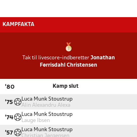
KAMPFAKTA
Tak til livescore-indberetter
Jonathan
Førrisdahl Christensen
Kamp slut
'80
Luca Munk Stoustrup
'75
Alin Alexandru Alexa
Luca Munk Stoustrup
'74
Lauge Ibsen
Luca Munk Stoustrup
'57
Christian Jørgensen