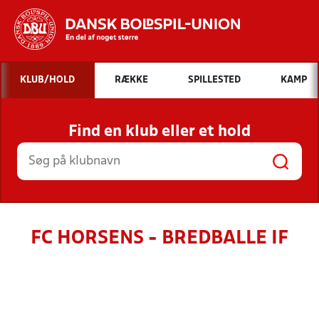
Hvad vil du søge efter?
KLUB/HOLD
RÆKKE
SPILLESTED
KAMP
INDHOLD OG NYHEDER
Find en klub eller et hold
STILLINGER, RESULTATER, KLUBBER OG
HOLD
FC HORSENS - BREDBALLE IF