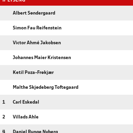
IF LYSENG
Albert Søndergaard
Simon Fau Reifenstein
Victor Ahmé Jakobsen
Johannes Maier Kristensen
Ketil Poza-Frøkjær
Malthe Skjødeberg Toftegaard
1
Carl Eskedal
2
Villads Ahle
4
Daniel Runge Nyberg