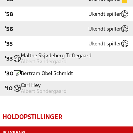
Ukendt spiller
'58
Ukendt spiller
'56
Ukendt spiller
'35
Malthe Skjødeberg Toftegaard
'33
Albert Søndergaard
Bertram Obel Schmidt
'30
Carl Høy
'10
Albert Søndergaard
HOLDOPSTILLINGER