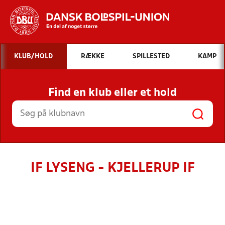
Hvad vil du søge efter?
KLUB/HOLD
RÆKKE
SPILLESTED
KAMP
INDHOLD OG NYHEDER
Find en klub eller et hold
STILLINGER, RESULTATER, KLUBBER OG
HOLD
IF LYSENG - KJELLERUP IF