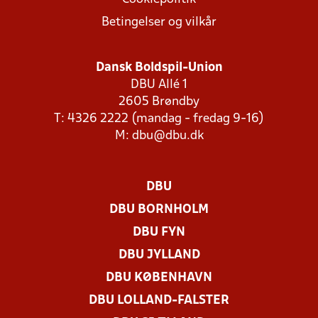
Betingelser og vilkår
Dansk Boldspil-Union
DBU Allé 1
2605 Brøndby
T: 4326 2222 (mandag - fredag 9-16)
M:
dbu@dbu.dk
DBU
DBU BORNHOLM
DBU FYN
DBU JYLLAND
DBU KØBENHAVN
DBU LOLLAND-FALSTER