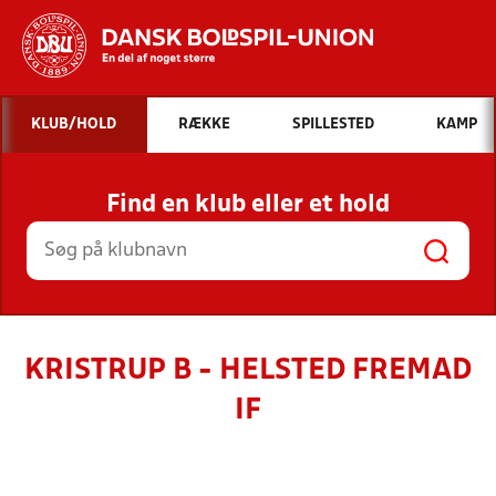
Hvad vil du søge efter?
KLUB/HOLD
RÆKKE
SPILLESTED
KAMP
INDHOLD OG NYHEDER
Find en klub eller et hold
STILLINGER, RESULTATER, KLUBBER OG
HOLD
KRISTRUP B - HELSTED FREMAD
IF