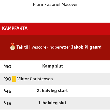
Florin-Gabriel Macovei
KAMPFAKTA
Tak til livescore-indberetter
Jakob Pilgaard
Kamp slut
'90
Viktor Christensen
'90
2. halvleg start
'46
1. halvleg slut
'45