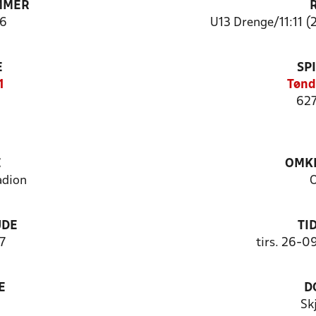
MMER
6
U13 Drenge/11:11 (
E
SP
1
Tønd
627
E
OMKL
adion
O
UDE
TI
7
tirs. 26-0
E
D
Sk