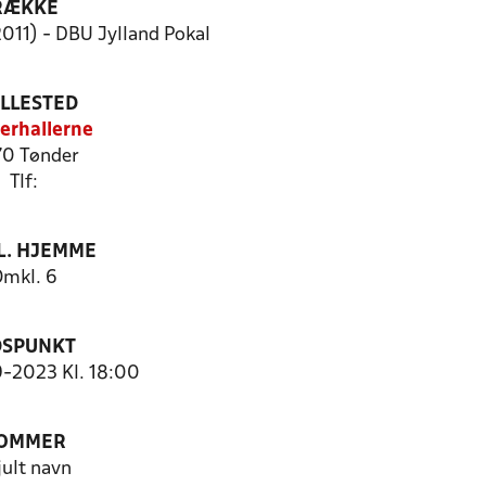
RÆKKE
2011) - DBU Jylland Pokal
ILLESTED
erhallerne
0 Tønder
Tlf:
. HJEMME
mkl. 6
DSPUNKT
9-2023 Kl. 18:00
OMMER
jult navn