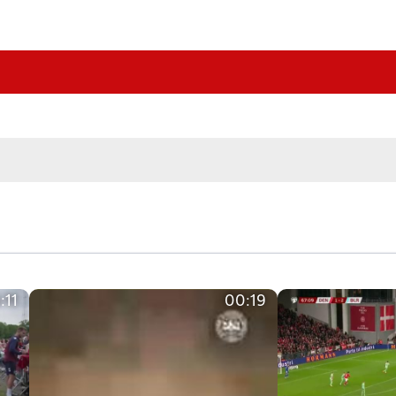
:11
00:19