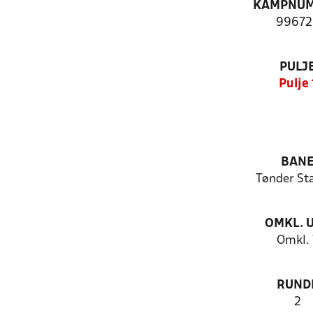
KAMPNU
99672
PULJ
Pulje 
BAN
Tønder St
OMKL. 
Omkl. 
RUND
2