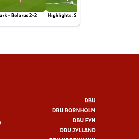
rk - Belarus 2-2
Highlights: Skotland - Danmark 4-2
J
E
DBU
DBU BORNHOLM
DBU FYN
)
DBU JYLLAND