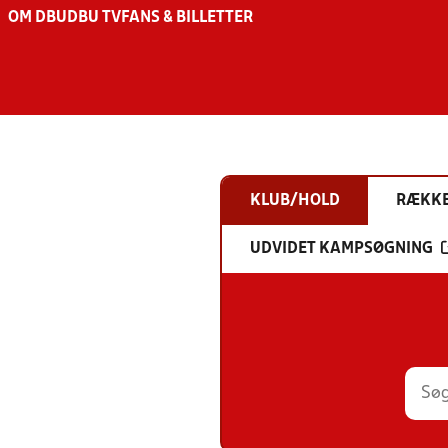
OM DBU
DBU TV
FANS & BILLETTER
KLUB/HOLD
RÆKK
UDVIDET KAMPSØGNING