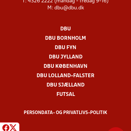
T: 4326 2222 (mandag - fredag 9-16)
M:
dbu@dbu.dk
DBU
DBU BORNHOLM
DBU FYN
DBU JYLLAND
DBU KØBENHAVN
DBU LOLLAND-FALSTER
DBU SJÆLLAND
FUTSAL
PERSONDATA- OG PRIVATLIVS-POLITIK