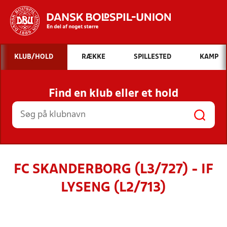
Hvad vil du søge efter?
KLUB/HOLD
RÆKKE
SPILLESTED
KAMP
INDHOLD OG NYHEDER
Find en klub eller et hold
STILLINGER, RESULTATER, KLUBBER OG
HOLD
FC SKANDERBORG (L3/727) - IF
LYSENG (L2/713)