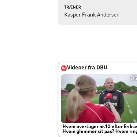
TRÆNER
Kasper Frank Andersen
Videoer fra DBU
05
Hvem overtager nr.10 efter Eriks
Hvem glemmer sit pas? Hvem rin
Joachim altid til efter kampe?