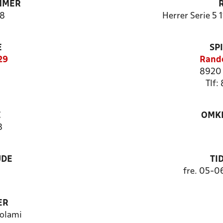
MMER
8
Herrer Serie 5 
E
SP
29
Rande
8920 
Tlf:
E
OMKL
3
UDE
TI
fre. 05-0
ER
olami