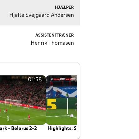
HJÆLPER
Hjalte Svejgaard Andersen
ASSISTENTTRÆNER
Henrik Thomasen
01:58
01:58
rk - Belarus 2-2
Highlights: Skotland - Danmark 4-2
J
E