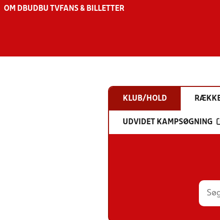
OM DBU
DBU TV
FANS & BILLETTER
KLUB/HOLD
RÆKK
UDVIDET KAMPSØGNING