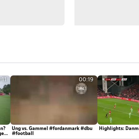
:11
00:19
en?
Ung vs. Gammel #fordanmark #dbu
Highlights: Danma
ger
#football