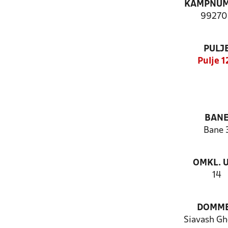
KAMPNU
99270
PULJ
Pulje 1
BAN
Bane 
OMKL. 
14
DOMM
Siavash Gh