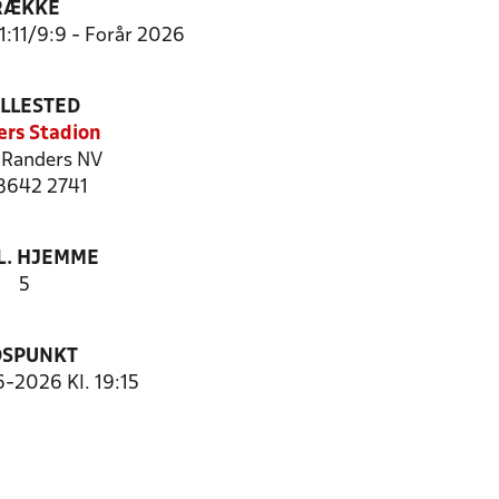
RÆKKE
11:11/9:9 - Forår 2026
ILLESTED
rs Stadion
Randers NV
 8642 2741
. HJEMME
5
DSPUNKT
6-2026 Kl. 19:15