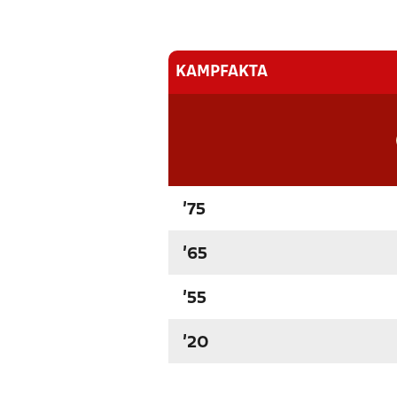
KAMPFAKTA
'75
'65
'55
'20