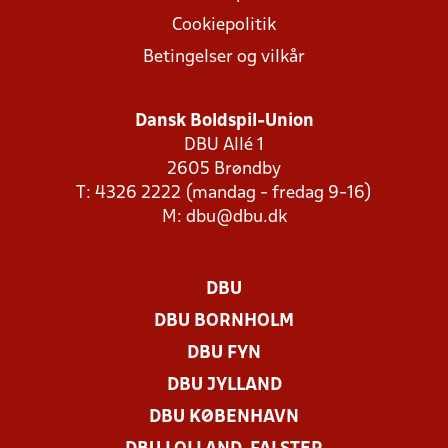
Cookiepolitik
Betingelser og vilkår
Dansk Boldspil-Union
DBU Allé 1
2605 Brøndby
T: 4326 2222 (mandag - fredag 9-16)
M:
dbu@dbu.dk
DBU
DBU BORNHOLM
DBU FYN
DBU JYLLAND
DBU KØBENHAVN