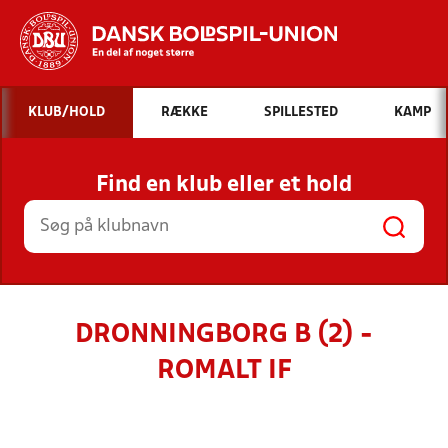
Hvad vil du søge efter?
KLUB/HOLD
RÆKKE
SPILLESTED
KAMP
INDHOLD OG NYHEDER
Find en klub eller et hold
STILLINGER, RESULTATER, KLUBBER OG
HOLD
DRONNINGBORG B (2) -
ROMALT IF