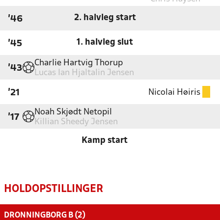
2. halvleg start
'46
1. halvleg slut
'45
Charlie Hartvig Thorup
'43
Lucas Ian Hjaltalin Jensen
Nicolai Høiris
'21
Noah Skjødt Netopil
'17
Killian Sheedy Jensen
Kamp start
HOLDOPSTILLINGER
DRONNINGBORG B (2)