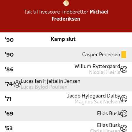
Tak til livescore-indberetter
Michael
Frederiksen
Kamp slut
'90
Casper Pedersen
'90
Willum Ryttergaard
'86
Nicolai Høiris
Lucas Ian Hjaltalin Jensen
'74
Lucas Bylod Poulsen
Jacob Hyldgaard Dalby
'71
Magnus Sax Nielsen
Elias Busk
'69
Elias Busk
'53
Chris Haysen