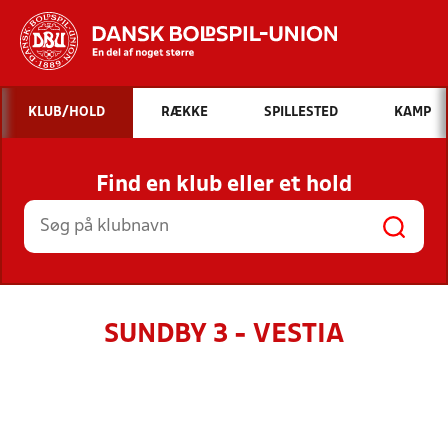
Hvad vil du søge efter?
KLUB/HOLD
RÆKKE
SPILLESTED
KAMP
INDHOLD OG NYHEDER
Find en klub eller et hold
STILLINGER, RESULTATER, KLUBBER OG
HOLD
SUNDBY 3 - VESTIA