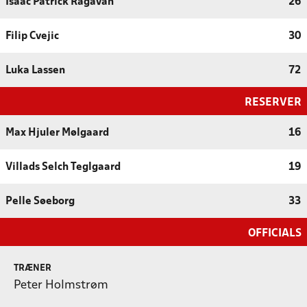
Isaac Patrick Ragavan
26
Filip Cvejic
30
Luka Lassen
72
RESERVER
Max Hjuler Mølgaard
16
Villads Selch Teglgaard
19
Pelle Søeborg
33
OFFICIALS
TRÆNER
Peter Holmstrøm