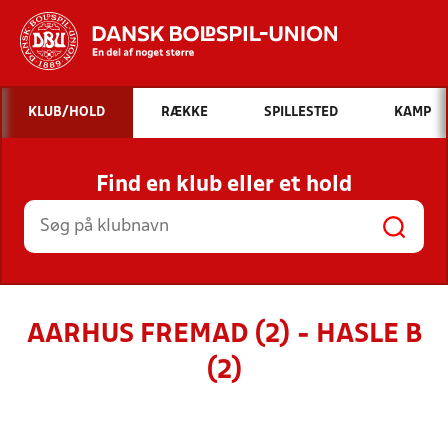
Hvad vil du søge efter?
KLUB/HOLD
RÆKKE
SPILLESTED
KAMP
INDHOLD OG NYHEDER
Find en klub eller et hold
STILLINGER, RESULTATER, KLUBBER OG
HOLD
AARHUS FREMAD (2) - HASLE B
(2)