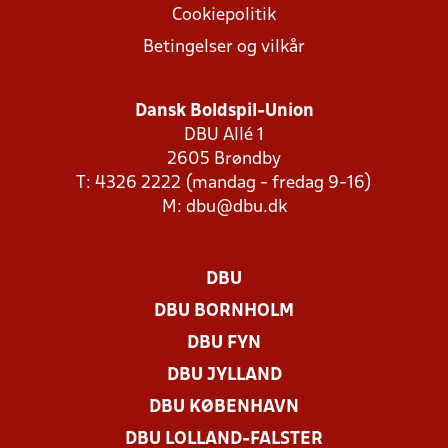
Cookiepolitik
Betingelser og vilkår
Dansk Boldspil-Union
DBU Allé 1
2605 Brøndby
T: 4326 2222 (mandag - fredag 9-16)
M:
dbu@dbu.dk
DBU
DBU BORNHOLM
DBU FYN
DBU JYLLAND
DBU KØBENHAVN
DBU LOLLAND-FALSTER