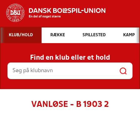
Hvad vil du søge efter?
KLUB/HOLD
RÆKKE
SPILLESTED
KAMP
INDHOLD OG NYHEDER
Find en klub eller et hold
STILLINGER, RESULTATER, KLUBBER OG
HOLD
VANLØSE - B 1903 2