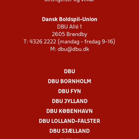
Dansk Boldspil-Union
DBU Allé 1
2605 Brøndby
T: 4326 2222 (mandag - fredag 9-16)
M:
dbu@dbu.dk
DBU
DBU BORNHOLM
DBU FYN
DBU JYLLAND
DBU KØBENHAVN
DBU LOLLAND-FALSTER
DBU SJÆLLAND