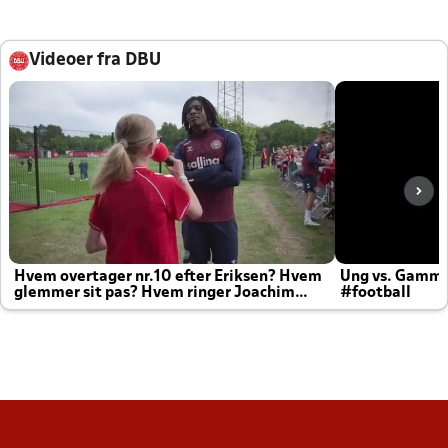
Videoer fra DBU
Hvem overtager nr.10 efter Eriksen? Hvem
Ung vs. Gamm
glemmer sit pas? Hvem ringer Joachim
#football
altid til efter kampe?