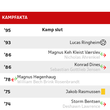
KAMPFAKTA
Kamp slut
'95
Lucas Ringheim
'93
Magnus Keh Kleist Værslev
'86
Nicholas Ahrenkiel
Konrad Dines
'86
Sebastian Gottlieb Jensen
Magnus Høgenhaug
'78
William Bech Brink Rosenbrandt
Jakob Rasmussen
'75
Storm Bentsen
'74
Deshawn Lawrence