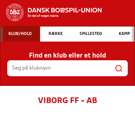
Hvad vil du søge efter?
KLUB/HOLD
RÆKKE
SPILLESTED
KAMP
INDHOLD OG NYHEDER
Find en klub eller et hold
STILLINGER, RESULTATER, KLUBBER OG
HOLD
VIBORG FF - AB