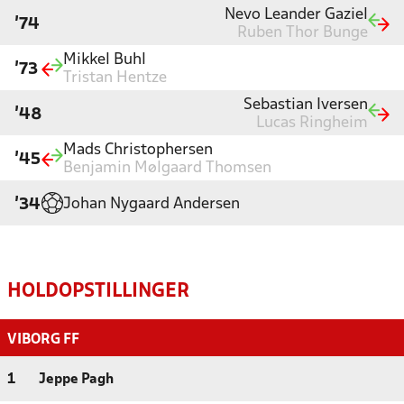
Nevo Leander Gaziel
'74
Ruben Thor Bunge
Mikkel Buhl
'73
Tristan Hentze
Sebastian Iversen
'48
Lucas Ringheim
Mads Christophersen
'45
Benjamin Mølgaard Thomsen
Johan Nygaard Andersen
'34
HOLDOPSTILLINGER
VIBORG FF
1
Jeppe Pagh