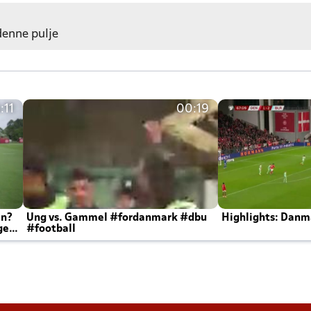
 denne pulje
:11
00:19
en?
Ung vs. Gammel #fordanmark #dbu
Highlights: Danma
ger
#football