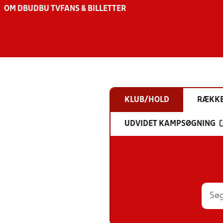
OM DBU
DBU TV
FANS & BILLETTER
KLUB/HOLD
RÆKK
UDVIDET KAMPSØGNING