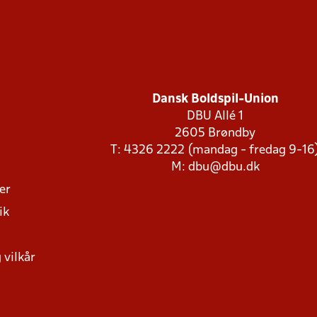
Dansk Boldspil-Union
DBU Allé 1
2605 Brøndby
T: 4326 2222 (mandag - fredag 9-16
M:
dbu@dbu.dk
ger
ik
 vilkår