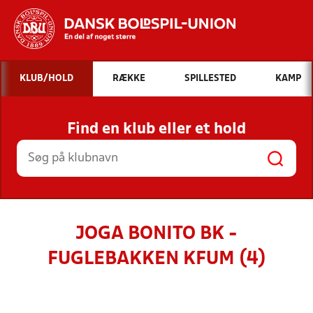
Hvad vil du søge efter?
KLUB/HOLD
RÆKKE
SPILLESTED
KAMP
INDHOLD OG NYHEDER
Find en klub eller et hold
STILLINGER, RESULTATER, KLUBBER OG
HOLD
JOGA BONITO BK -
FUGLEBAKKEN KFUM (4)