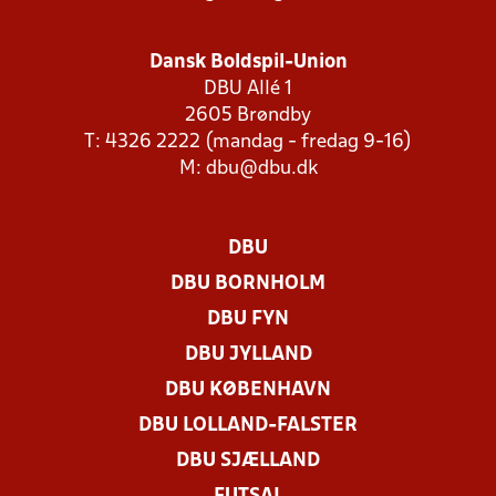
Dansk Boldspil-Union
DBU Allé 1
2605 Brøndby
T: 4326 2222 (mandag - fredag 9-16)
M:
dbu@dbu.dk
DBU
DBU BORNHOLM
DBU FYN
DBU JYLLAND
DBU KØBENHAVN
DBU LOLLAND-FALSTER
DBU SJÆLLAND