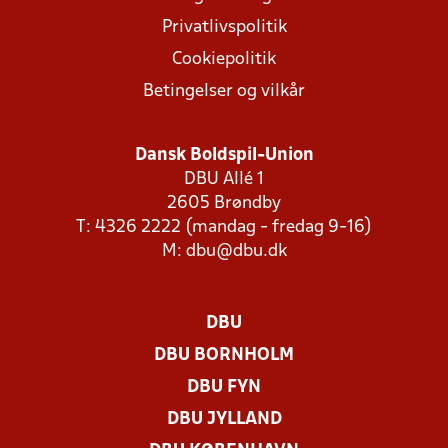
Privatlivspolitik
Cookiepolitik
Betingelser og vilkår
Dansk Boldspil-Union
DBU Allé 1
2605 Brøndby
T: 4326 2222 (mandag - fredag 9-16)
M:
dbu@dbu.dk
DBU
DBU BORNHOLM
DBU FYN
DBU JYLLAND