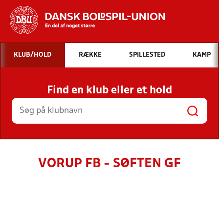
Hvad vil du søge efter?
KLUB/HOLD
RÆKKE
SPILLESTED
KAMP
INDHOLD OG NYHEDER
Find en klub eller et hold
STILLINGER, RESULTATER, KLUBBER OG
HOLD
VORUP FB - SØFTEN GF