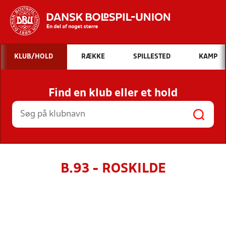
Hvad vil du søge efter?
KLUB/HOLD
RÆKKE
SPILLESTED
KAMP
INDHOLD OG NYHEDER
Find en klub eller et hold
STILLINGER, RESULTATER, KLUBBER OG
HOLD
B.93 - ROSKILDE