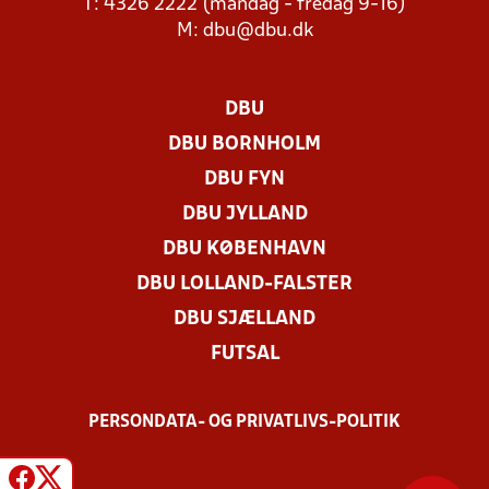
T: 4326 2222 (mandag - fredag 9-16)
M:
dbu@dbu.dk
DBU
DBU BORNHOLM
DBU FYN
DBU JYLLAND
DBU KØBENHAVN
DBU LOLLAND-FALSTER
DBU SJÆLLAND
FUTSAL
PERSONDATA- OG PRIVATLIVS-POLITIK