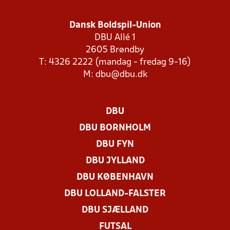
Dansk Boldspil-Union
DBU Allé 1
2605 Brøndby
T: 4326 2222 (mandag - fredag 9-16)
M:
dbu@dbu.dk
DBU
DBU BORNHOLM
DBU FYN
DBU JYLLAND
DBU KØBENHAVN
DBU LOLLAND-FALSTER
DBU SJÆLLAND
FUTSAL