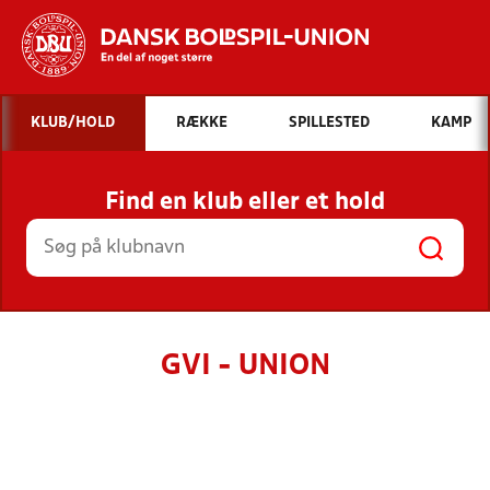
Hvad vil du søge efter?
KLUB/HOLD
RÆKKE
SPILLESTED
KAMP
INDHOLD OG NYHEDER
Find en klub eller et hold
STILLINGER, RESULTATER, KLUBBER OG
HOLD
GVI - UNION