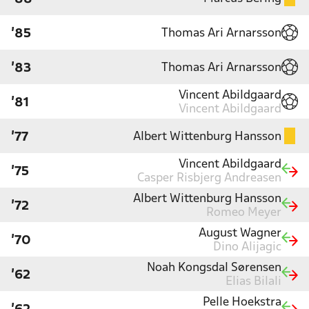
Thomas Ari Arnarsson
'85
Thomas Ari Arnarsson
'83
Vincent Abildgaard
'81
Vincent Abildgaard
Albert Wittenburg Hansson
'77
Vincent Abildgaard
'75
Casper Risbjerg Andreasen
Albert Wittenburg Hansson
'72
Romeo Meyer
August Wagner
'70
Dino Alijagic
Noah Kongsdal Sørensen
'62
Elias Bilali
Pelle Hoekstra