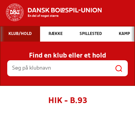
Hvad vil du søge efter?
KLUB/HOLD
RÆKKE
SPILLESTED
KAMP
INDHOLD OG NYHEDER
Find en klub eller et hold
STILLINGER, RESULTATER, KLUBBER OG
HOLD
HIK - B.93