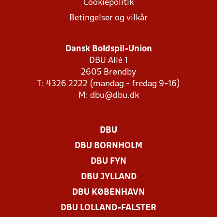
Cookiepolitik
Betingelser og vilkår
Dansk Boldspil-Union
DBU Allé 1
2605 Brøndby
T: 4326 2222 (mandag - fredag 9-16)
M:
dbu@dbu.dk
DBU
DBU BORNHOLM
DBU FYN
DBU JYLLAND
DBU KØBENHAVN
DBU LOLLAND-FALSTER