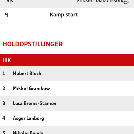
Mikkel Haakonsson
'33
Kamp start
'1
HOLDOPSTILLINGER
HIK
1
Hubert Bloch
2
Mikkel Gramkow
3
Luca Brems-Stamov
4
Asger Lønborg
5
Nikolaj Banda