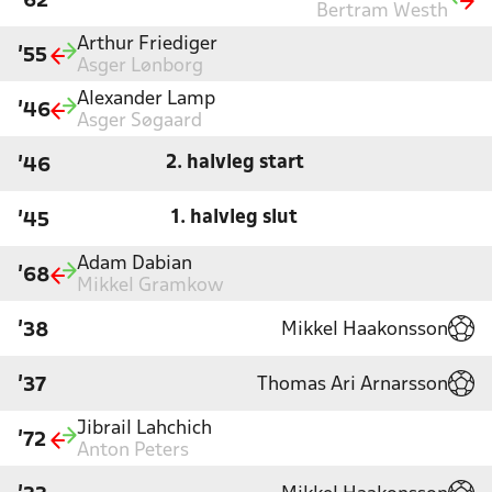
'62
Bertram Westh
Arthur Friediger
'55
Asger Lønborg
Alexander Lamp
'46
Asger Søgaard
2. halvleg start
'46
1. halvleg slut
'45
Adam Dabian
'68
Mikkel Gramkow
Mikkel Haakonsson
'38
Thomas Ari Arnarsson
'37
Jibrail Lahchich
'72
Anton Peters