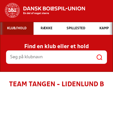
Hvad vil du søge efter?
KLUB/HOLD
RÆKKE
SPILLESTED
KAMP
INDHOLD OG NYHEDER
Find en klub eller et hold
STILLINGER, RESULTATER, KLUBBER OG
HOLD
TEAM TANGEN - LIDENLUND B